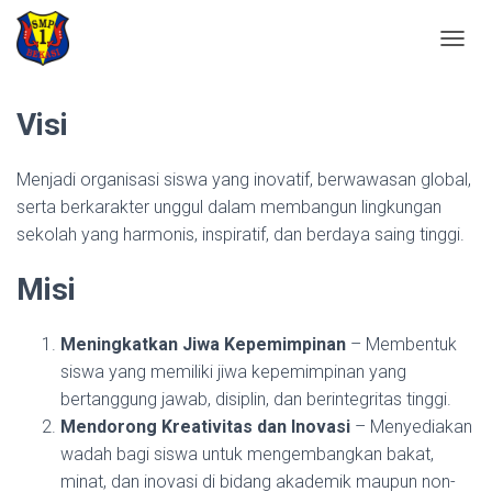
VISI MISI
T
O
G
Visi
G
L
E
Menjadi organisasi siswa yang inovatif, berwawasan global,
N
A
serta berkarakter unggul dalam membangun lingkungan
V
sekolah yang harmonis, inspiratif, dan berdaya saing tinggi.
I
G
Misi
A
T
I
Meningkatkan Jiwa Kepemimpinan
– Membentuk
O
N
siswa yang memiliki jiwa kepemimpinan yang
bertanggung jawab, disiplin, dan berintegritas tinggi.
Mendorong Kreativitas dan Inovasi
– Menyediakan
wadah bagi siswa untuk mengembangkan bakat,
minat, dan inovasi di bidang akademik maupun non-