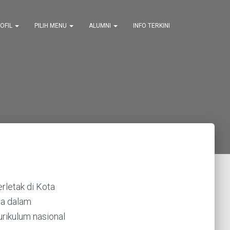
OFIL
PILIH MENU
ALUMNI
INFO TERKINI
rletak di Kota
ya dalam
rikulum nasional