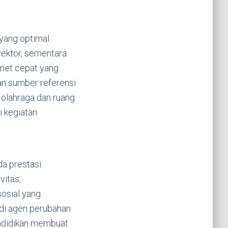
ang optimal.
yektor, sementara
rnet cepat yang
an sumber referensi
as olahraga dan ruang
i kegiatan
da prestasi
vitas,
sosial yang
di agen perubahan
pendidikan membuat