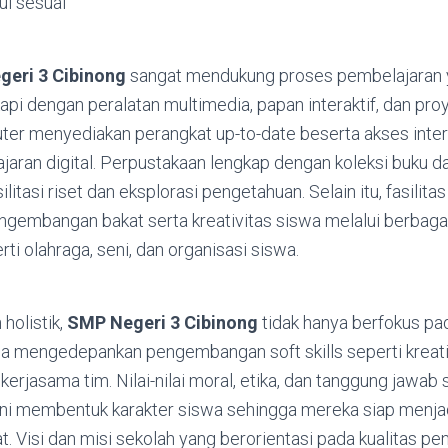
ui sesuai
eri 3 Cibinong
sangat mendukung proses pembelajaran y
api dengan peralatan multimedia, papan interaktif, dan pro
ter menyediakan perangkat up-to-date beserta akses inte
aran digital. Perpustakaan lengkap dengan koleksi buku d
ilitasi riset dan eksplorasi pengetahuan. Selain itu, fasilit
gembangan bakat serta kreativitas siswa melalui berbaga
rti olahraga, seni, dan organisasi siswa.
holistik,
SMP Negeri 3 Cibinong
tidak hanya berfokus pa
ga mengedepankan pengembangan soft skills seperti kreati
erjasama tim. Nilai-nilai moral, etika, dan tanggung jawab 
ini membentuk karakter siswa sehingga mereka siap menja
at. Visi dan misi sekolah yang berorientasi pada kualitas 