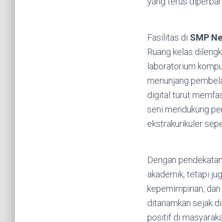
yang terus diperbar
Fasilitas di
SMP Neg
Ruang kelas dilengk
laboratorium kompu
menunjang pembelaj
digital turut memfas
seni mendukung pen
ekstrakurikuler sepe
Dengan pendekatan 
akademik, tetapi ju
kepemimpinan, dan k
ditanamkan sejak d
positif di masyarak