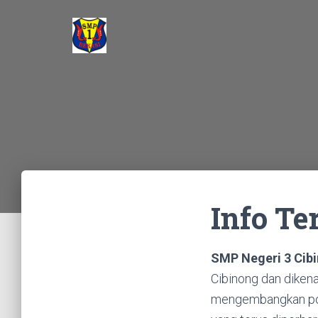
Info Te
SMP Negeri 3 Cib
Cibinong dan diken
mengembangkan pote