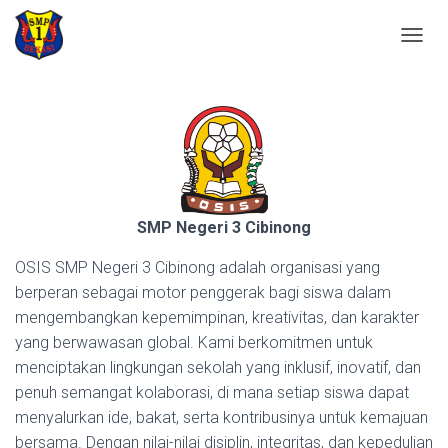
OSIS
T
O
G
G
L
E
N
A
V
I
SMP Negeri 3 Cibinong
G
A
OSIS SMP Negeri 3 Cibinong adalah organisasi yang
T
berperan sebagai motor penggerak bagi siswa dalam
I
mengembangkan kepemimpinan, kreativitas, dan karakter
O
N
yang berwawasan global. Kami berkomitmen untuk
menciptakan lingkungan sekolah yang inklusif, inovatif, dan
penuh semangat kolaborasi, di mana setiap siswa dapat
menyalurkan ide, bakat, serta kontribusinya untuk kemajuan
bersama. Dengan nilai-nilai disiplin, integritas, dan kepedulian